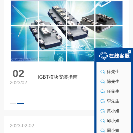
02
徐先生
09
富士电机功率半导体综合目录・选型手
IGBT模块安装指南
陈先生
2023/02
册
任先生
李先生
黄小姐
邱小姐
2023-02-02
周小姐