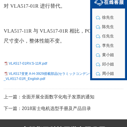
对
VLA517-01R
进行替代。
徐先生
陈先生
VLA517-11R
与
VLA517-01R
相比，
PCB
板上的电容
任先生
尺寸变小，整体性能不变。
李先生
黄小姐
VLA517-01RV.S-11R.pdf
邱小姐
周小姐
VLA517变更 A-H-3929搭載部品(セラミックコンデンサ)変更に係る件
_VLA517-01R_English.pdf
上一篇：全面开展全面数字化电子发票的通知
下一篇：2018富士电机选型手册及产品目录